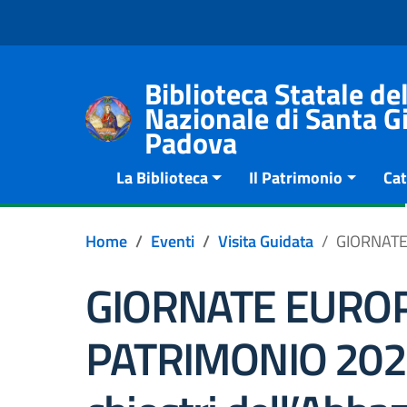
Go to content
Go to the navigation menu
Go to the footer
Biblioteca Statale 
Nazionale di Santa Gi
Padova
La Biblioteca
Il Patrimonio
Cat
Home
Eventi
Visita Guidata
GIORNATE 
GIORNATE EUROP
PATRIMONIO 2022