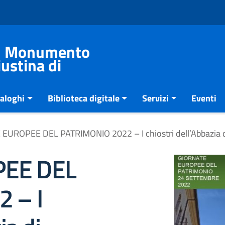
del Monumento
ustina di
aloghi
Biblioteca digitale
Servizi
Eventi
EUROPEE DEL PATRIMONIO 2022 – I chiostri dell’Abbazia d
EE DEL
 – I