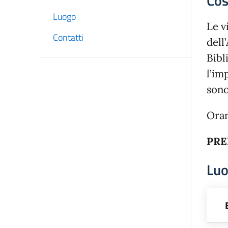
Cos
Luogo
Le v
Contatti
dell
Bibl
l’im
sono
Orari
PRE
Lu