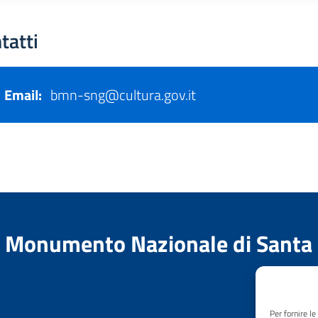
tatti
Email:
bmn-sng@cultura.gov.it
el Monumento Nazionale di Santa
Per fornire l